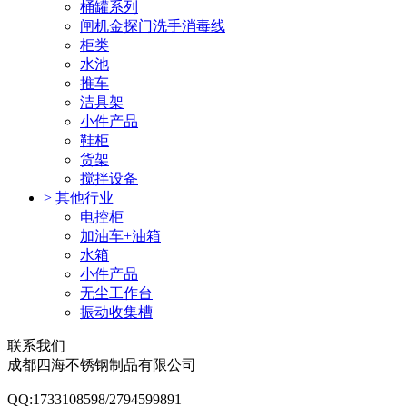
桶罐系列
闸机金探门洗手消毒线
柜类
水池
推车
洁具架
小件产品
鞋柜
货架
搅拌设备
>
其他行业
电控柜
加油车+油箱
水箱
小件产品
无尘工作台
振动收集槽
联系我们
成都四海不锈钢制品有限公司
QQ:1733108598/2794599891