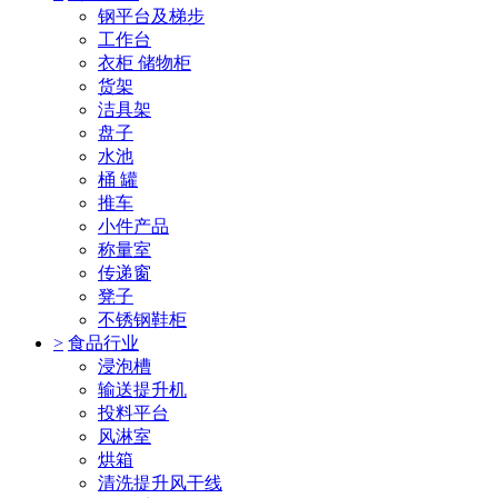
钢平台及梯步
工作台
衣柜 储物柜
货架
洁具架
盘子
水池
桶 罐
推车
小件产品
称量室
传递窗
凳子
不锈钢鞋柜
>
食品行业
浸泡槽
输送提升机
投料平台
风淋室
烘箱
清洗提升风干线