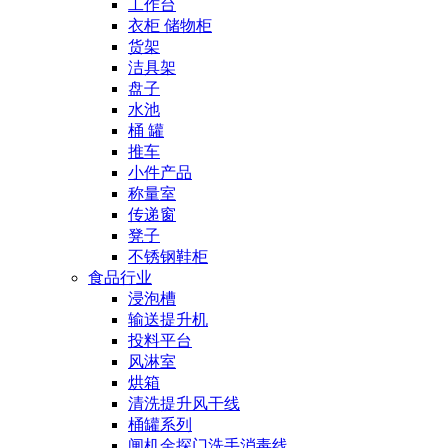
工作台
衣柜 储物柜
货架
洁具架
盘子
水池
桶 罐
推车
小件产品
称量室
传递窗
凳子
不锈钢鞋柜
食品行业
浸泡槽
输送提升机
投料平台
风淋室
烘箱
清洗提升风干线
桶罐系列
闸机金探门洗手消毒线