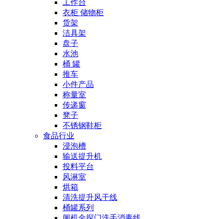
工作台
衣柜 储物柜
货架
洁具架
盘子
水池
桶 罐
推车
小件产品
称量室
传递窗
凳子
不锈钢鞋柜
食品行业
浸泡槽
输送提升机
投料平台
风淋室
烘箱
清洗提升风干线
桶罐系列
闸机金探门洗手消毒线