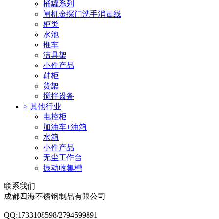
桶罐系列
闸机金探门洗手消毒线
柜类
水池
推车
洁具架
小件产品
鞋柜
货架
搅拌设备
>
其他行业
电控柜
加油车+油箱
水箱
小件产品
无尘工作台
振动收集槽
联系我们
成都四海不锈钢制品有限公司
QQ:1733108598/2794599891