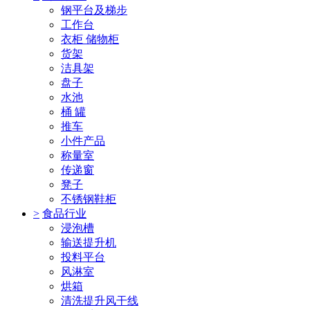
钢平台及梯步
工作台
衣柜 储物柜
货架
洁具架
盘子
水池
桶 罐
推车
小件产品
称量室
传递窗
凳子
不锈钢鞋柜
>
食品行业
浸泡槽
输送提升机
投料平台
风淋室
烘箱
清洗提升风干线