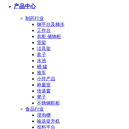
产品中心
制药行业
钢平台及梯步
工作台
衣柜 储物柜
货架
洁具架
盘子
水池
桶 罐
推车
小件产品
称量室
传递窗
凳子
不锈钢鞋柜
食品行业
浸泡槽
输送提升机
投料平台