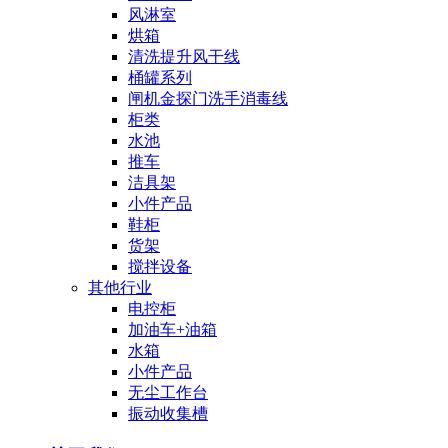
风淋室
烘箱
清洗提升风干线
桶罐系列
闸机金探门洗手消毒线
柜类
水池
推车
洁具架
小件产品
鞋柜
货架
搅拌设备
其他行业
电控柜
加油车+油箱
水箱
小件产品
无尘工作台
振动收集槽