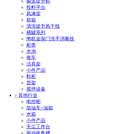
输送提升机
投料平台
风淋室
烘箱
清洗提升风干线
桶罐系列
闸机金探门洗手消毒线
柜类
水池
推车
洁具架
小件产品
鞋柜
货架
搅拌设备
>
其他行业
电控柜
加油车+油箱
水箱
小件产品
无尘工作台
振动收集槽