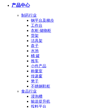
产品中心
制药行业
钢平台及梯步
工作台
衣柜 储物柜
货架
洁具架
盘子
水池
桶 罐
推车
小件产品
称量室
传递窗
凳子
不锈钢鞋柜
食品行业
浸泡槽
输送提升机
投料平台