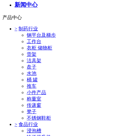
新闻中心
产品中心
>
制药行业
钢平台及梯步
工作台
衣柜 储物柜
货架
洁具架
盘子
水池
桶 罐
推车
小件产品
称量室
传递窗
凳子
不锈钢鞋柜
>
食品行业
浸泡槽